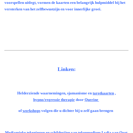
voorspellen uitlegt, vormen de kaarten een belangrijk hulpmiddel bij het
versterken van het zelfbewustzijn en voor innerlijke groei.
Linken:
Helderziende waarnemingen, sjamanisme en
tarotkaarten
,
hypno/regressie therapie
door
Querine
of
workshops
volgen die u dichter bij u zelf gaan brengen
Mediamieke tekeningen en schilderijen van tekenmedium
Lydia van Oort